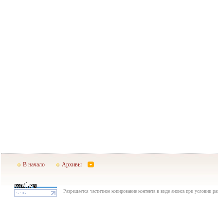
В начало
Архивы
Разрешается частичное копирование контента в виде анонса при условии р